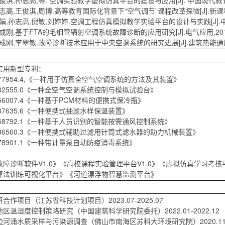
王俊淇,孙志高,等. 空调实验教学虚拟仿真平台的建设与应用[J]. 中国现代教育装备,2
孙志高,王俊淇,周博.高等教育国际化背景下“空气调节”课程改革探微[J].新课程研究,
李娟,孙志高,倪敏,刘婷婷.空调工程仿真模拟教学实验平台的设计与实践[J].中国现代
刘成刚.基于FTA的毛细管辐射空调系统故障诊断的应用研究[J].电气应用,2016,35
刘成刚,李翠敏.故障诊断技术应用于中央空调系统的研究进展[J].建筑热能通风空调,20
实用新型专利：
10177954.4,《一种用于仿真全空气空调系统的方法及其装置》
21782555.0《一种全空气空调系统控制与模拟试验台》
0756007.4《一种基于PCM材料的便携式保冷瓶》
2637635.6《一种便携式抽滤水样保温装置》
22368792.1《一种基于人员识别的智能按需通风控制系统》
23086560.3《一种便携式辅助过滤用针筒式滤水器的助力机械装置》
0478901.1《一种带计量泵自动防疫消毒系统》
：
障诊断软件V1.0》《高校课程实验管理平台V1.0》《虚拟仿真学习考核平
算法训练可视化平台》《河道漂浮物智慧监测平台》
合作项目（江苏省科技计划项目）2023.07-2025.07
区温湿度控制策略研究（中国建筑科学研究院委托）2022.01-2022.12
河涌水质采样与污染源调查（佛山市南海区苏科大环境研究院）2020.11-20