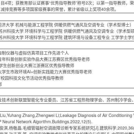
目4项；获教育部认证赛事“优秀指导教师”称号2次；以第一指导教师，荣获
减排竞赛等多项国家级赛事的荣誉，累计省级以上奖项40余项。
今 同济大学 机械与能源工程学院 供暖供燃气通风及空调专业（学术型博士）
016 苏州科技大学 环境科学与工程学院 供暖供燃气通风及空调专业（学术型
013 苏州科技大学 环境科学与工程学院 建筑环境与设备工程专业 工学学士学
自制仪器与虚拟仿真项目工作先进个人
青年科普创新实验作品大赛江苏赛区优秀指导老师
国大学生创新创业大赛江浙赛区优秀指导教师
大学生市政环境AI+创新实践能力大赛优秀指导老师
大”校园科技文化节活动优秀指导教师
部
业技术创新联盟智能化专业委员、江苏省工程热物理学会、苏州制冷学会
Liu,Yuhang Zhang,Zhengwei Li;Leakage Diagnosis of Air Conditionin
 Neural Network Algorithm.Buildings.2022,12(5).
王俊淇,杨敬晶.毛细管辐射空调故障诊断专家系统研究[J].建筑科学,2020,36(04)