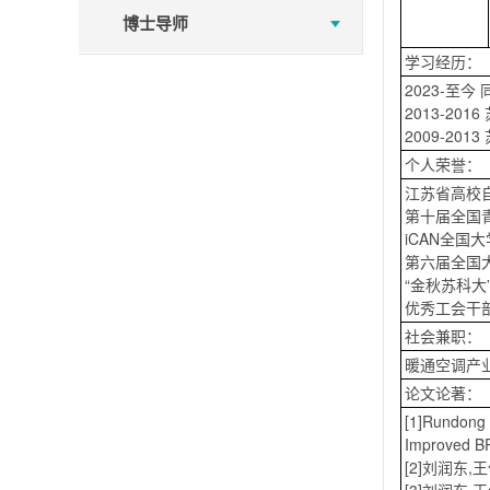
博士导师
学习经历：
2023-至
2013-2
2009-2
个人荣誉：
江苏省高校
第十届全国
iCAN全
第六届全国
“金秋苏科
优秀工会干
社会兼职：
暖通空调产
论文论著：
[1]Rundong 
Improved BP
[2]刘润东,