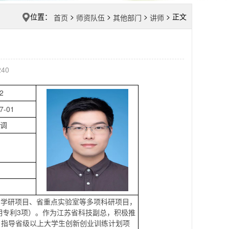
位置：
>
>
>
> 正文
首页
师资队伍
其他部门
讲师
240
2
7-01
调
省产学研项目、省重点实验室等多项科研项目，
发明专利3项）。作为江苏省科技副总，积极推
，指导省级以上大学生创新创业训练计划项