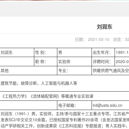
刘润东
日期： 2021-03-10 浏览：
3
刘润东
性 别：
男
出生年月：
1991-1
职 称：
实验师
评聘时间：
2020-0
其他
专业：
供暖供燃气通风及空
建筑节能，故障诊断，人工智能与机器人等
《工程热力学》《流体输配管网》等暖通专业实验课
电子邮箱：
lrd@usts.edu.cn
刘润东（1991-）男，实验师，主持/参与国家十三五重点专项，江苏
发表SCI/中文论文10余篇，已授权国家专利著作20余项（含发达国家
动产学研相关工作，创新成果获《江苏科技报》专题报道；育人实践中