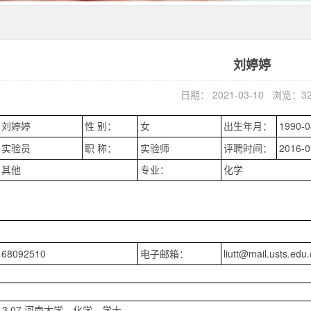
刘婷婷
日期： 2021-03-10 浏览：
3
刘婷婷
性 别：
女
出生年月：
1990-0
实验员
职 称：
实验师
评聘时间：
2016-0
其他
专业：
化学
68092510
电子邮箱：
liutt@mail.usts.edu
2013.07 河南大学，化学，学士