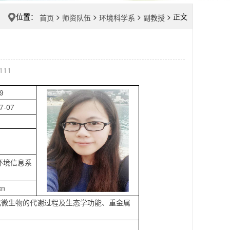
位置：
>
>
>
> 正文
首页
师资队伍
环境科学系
副教授
111
9
7-07
环境信息系
cn
化微生物的代谢过程及生态学功能、重金属