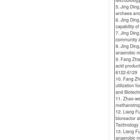
Microbiolog
5. Jing Din
archaea and
6. Jing Din
capability o
7. Jing Din
community ac
8. Jing Ding
anaerobic m
9. Fang Zha
acid produc
6122-6129
10. Fang Zh
utilization 
and Biotech
11. Zhao-we
methanotrop
12. Liang F
bioreactor 
Technology 
13. Liang Fu
anaerobic m