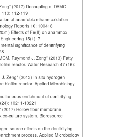
 Zeng* (2017) Decoupling of DAMO
h 110: 112-119
tion of anaerobic ethane oxidation
chnology Reports 10: 100418
2021) Effects of Fe(II) on anammox
 Engineering 15(1): 7
ntal significance of denitrifying
28
 MCM, Raymond J. Zeng* (2013) Fatty
ofilm reactor. Water Research 47 (16):
J. Zeng* (2013) In-situ hydrogen
ne biofilm reactor. Applied Microbiology
ultaneous enrichment of denitrifying
8(24): 10211-10221
* (2017) Hollow fiber membrane
 co-culture system. Bioresource
en source effects on the denitrifying
nrichment process. Applied Microbiology