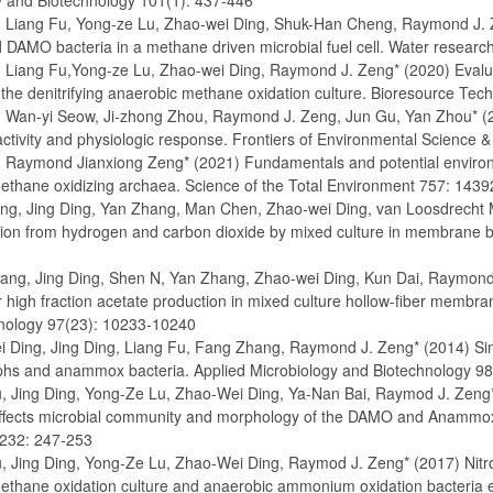
y and Biotechnology 101(1): 437-446
g, Liang Fu, Yong-ze Lu, Zhao-wei Ding, Shuk-Han Cheng, Raymond J.
 DAMO bacteria in a methane driven microbial fuel cell. Water researc
g, Liang Fu,Yong-ze Lu, Zhao-wei Ding, Raymond J. Zeng* (2020) Evalua
f the denitrifying anaerobic methane oxidation culture. Bioresource Te
g, Wan-yi Seow, Ji-zhong Zhou, Raymond J. Zeng, Jun Gu, Yan Zhou* (
tivity and physiologic response. Frontiers of Environmental Science &
, Raymond Jianxiong Zeng* (2021) Fundamentals and potential environme
ethane oxidizing archaea. Science of the Total Environment 757: 1439
ng, Jing Ding, Yan Zhang, Man Chen, Zhao-wei Ding, van Loosdrecht
tion from hydrogen and carbon dioxide by mixed culture in membrane bi
ang, Jing Ding, Shen N, Yan Zhang, Zhao-wei Ding, Kun Dai, Raymond 
for high fraction acetate production in mixed culture hollow-fiber membra
nology 97(23): 10233-10240
i Ding, Jing Ding, Liang Fu, Fang Zhang, Raymond J. Zeng* (2014) Sim
hs and anammox bacteria. Applied Microbiology and Biotechnology 9
u, Jing Ding, Yong-Ze Lu, Zhao-Wei Ding, Ya-Nan Bai, Raymod J. Zeng
affects microbial community and morphology of the DAMO and Anammox
232: 247-253
, Jing Ding, Yong-Ze Lu, Zhao-Wei Ding, Raymod J. Zeng* (2017) Nitrog
ethane oxidation culture and anaerobic ammonium oxidation bacteria e