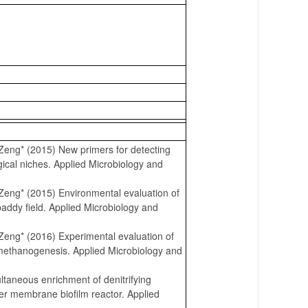
Zeng* (2015) New primers for detecting
gical niches. Applied Microbiology and
Zeng* (2015) Environmental evaluation of
paddy field. Applied Microbiology and
eng* (2016) Experimental evaluation of
methanogenesis. Applied Microbiology and
taneous enrichment of denitrifying
r membrane biofilm reactor. Applied