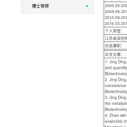
2005.09-
博士导师
2009.09
2010.09-
2016.03
个人荣誉：
江苏省双创博
社会兼职：
论文论著：
1. Jing Din
and quantify
Biotechnolo
2. Jing Din
coexistence 
Biotechnolo
3. Jing Din
the metabol
Biotechnolo
4. Zhao-wei
anaerobic m