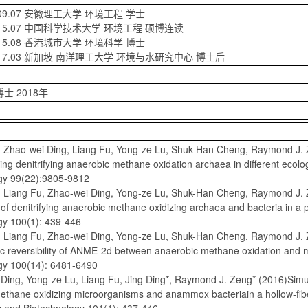
2009.07 安徽理工大学 环境工程 学士
-2015.07 中国科学技术大学 环境工程 硕博连读
2015.08 香港城市大学 环境科学 博士
-2017.03 新加坡 南洋理工大学 环境与水研究中心 博士后
士 2018年
g, Zhao-wei Ding, Liang Fu, Yong-ze Lu, Shuk-Han Cheng, Raymond J. 
ing denitrifying anaerobic methane oxidation archaea in different ecolo
gy 99(22):9805-9812
g, Liang Fu, Zhao-wei Ding, Yong-ze Lu, Shuk-Han Cheng, Raymond J. 
of denitrifying anaerobic methane oxidizing archaea and bacteria in a 
gy 100(1): 439-446
g, Liang Fu, Zhao-wei Ding, Yong-ze Lu, Shuk-Han Cheng, Raymond J. Z
ic reversibility of ANME-2d between anaerobic methane oxidation and 
gy 100(14): 6481-6490
 Ding, Yong-ze Lu, Liang Fu, Jing Ding*, Raymond J. Zeng* (2016)Simul
ethane oxidizing microorganisms and anammox bacteriain a hollow-fibe