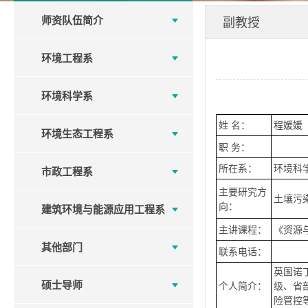
师资队伍简介
副教授
环境工程系
环境科学系
姓 名：
程媛媛
环境生态工程系
职 务：
所在系：
环境科
市政工程系
主要研究方
土壤污
向：
建筑环境与能源应用工程系
主讲课程：
《资源
其他部门
联系电话：
英国诺
硕士导师
个人简介：
级、省
险管控