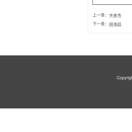
上一条：
齐彦杰
下一条：
田浩廷
Copyr