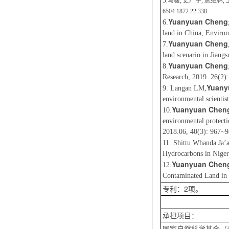
5
.马骏, 史广宇, 施维林, 王
.
6504.1872.22.338
Yuanyuan Cheng
6.
land in China, Enviro
Yuanyuan Cheng
7.
land scenario in Jiang
Yuanyuan Cheng
8.
Research, 2019. 26(2)
Yuany
9. Langan LM,
environmental scienti
Yuanyuan Chen
10.
environmental protecti
2018.06, 40(3): 967~
11. Shittu Whanda Ja
Hydrocarbons in Niger
Yuanyuan Chen
12.
Contaminated Land in 
专利：2项。
承担项目：
国家自然科学基金（青