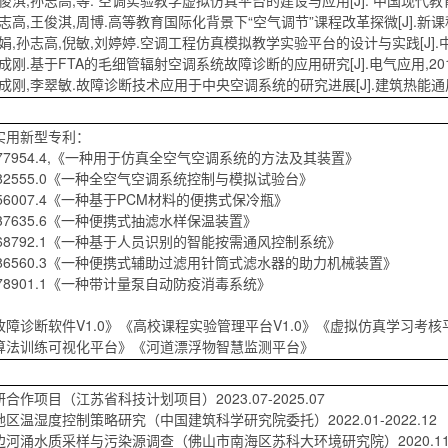
王俊淇,孙志高,等. 空调实验教学虚拟仿真平台的建设与应用[J]. 中国现代教育装备,2
孙志高,王俊淇,周博.高等教育国际化背景下“空气调节”课程改革探微[J].新课程研究,
李娟,孙志高,倪敏,刘婷婷.空调工程仿真模拟教学实验平台的设计与实践[J].中国现代
刘成刚.基于FTA的毛细管辐射空调系统故障诊断的应用研究[J].电气应用,2016,35
刘成刚,李翠敏.故障诊断技术应用于中央空调系统的研究进展[J].建筑热能通风空调,20
实用新型专利：
10177954.4,《一种用于仿真全空气空调系统的方法及其装置》
21782555.0《一种全空气空调系统控制与模拟试验台》
0756007.4《一种基于PCM材料的便携式保冷瓶》
2637635.6《一种便携式抽滤水样保温装置》
22368792.1《一种基于人员识别的智能按需通风控制系统》
23086560.3《一种便携式辅助过滤用针筒式滤水器的助力机械装置》
0478901.1《一种带计量泵自动防疫消毒系统》
：
障诊断软件V1.0》《高校课程实验管理平台V1.0》《虚拟仿真学习考核平
算法训练可视化平台》《河道漂浮物智慧监测平台》
合作项目（江苏省科技计划项目）2023.07-2025.07
区温湿度控制策略研究（中国建筑科学研究院委托）2022.01-2022.12
河涌水质采样与污染源调查（佛山市南海区苏科大环境研究院）2020.11-20