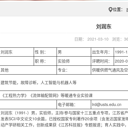
位置：
刘润东
日期： 2021-03-10 浏览：
3
刘润东
性 别：
男
出生年月：
1991-1
职 称：
实验师
评聘时间：
2020-0
其他
专业：
供暖供燃气通风及空
建筑节能，故障诊断，人工智能与机器人等
《工程热力学》《流体输配管网》等暖通专业实验课
电子邮箱：
lrd@usts.edu.cn
刘润东（1991-）男，实验师，主持/参与国家十三五重点专项，江苏
发表SCI/中文论文10余篇，已授权国家专利著作20余项（含发达国家
动产学研相关工作，创新成果获《江苏科技报》专题报道；育人实践中