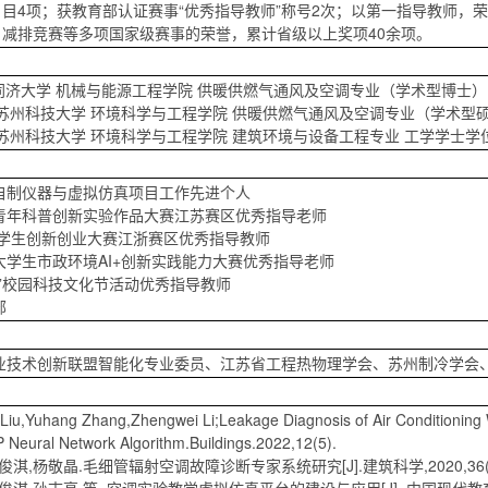
目4项；获教育部认证赛事“优秀指导教师”称号2次；以第一指导教师，荣获
减排竞赛等多项国家级赛事的荣誉，累计省级以上奖项40余项。
今 同济大学 机械与能源工程学院 供暖供燃气通风及空调专业（学术型博士）
016 苏州科技大学 环境科学与工程学院 供暖供燃气通风及空调专业（学术型
013 苏州科技大学 环境科学与工程学院 建筑环境与设备工程专业 工学学士学
自制仪器与虚拟仿真项目工作先进个人
青年科普创新实验作品大赛江苏赛区优秀指导老师
国大学生创新创业大赛江浙赛区优秀指导教师
大学生市政环境AI+创新实践能力大赛优秀指导老师
大”校园科技文化节活动优秀指导教师
部
业技术创新联盟智能化专业委员、江苏省工程热物理学会、苏州制冷学会
Liu,Yuhang Zhang,Zhengwei Li;Leakage Diagnosis of Air Conditionin
 Neural Network Algorithm.Buildings.2022,12(5).
王俊淇,杨敬晶.毛细管辐射空调故障诊断专家系统研究[J].建筑科学,2020,36(04)