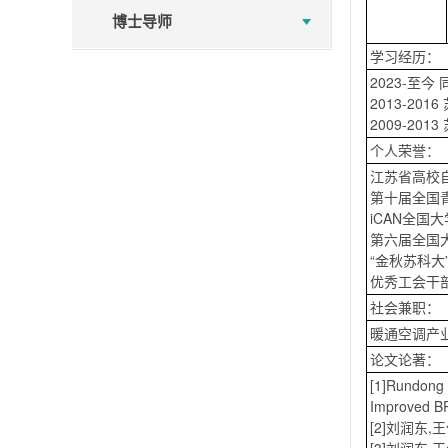
博士导师
学习经历：
2023-至
2013-2
2009-2
个人荣誉：
江苏省高校
第十届全国
iCAN全
第六届全国
“金秋苏科
优秀工会干
社会兼职：
暖通空调产
论文论著：
[1]Rundong 
Improved BP
[2]刘润东,