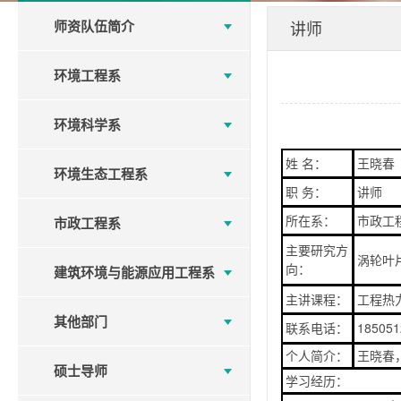
师资队伍简介
讲师
环境工程系
环境科学系
姓 名：
王晓春
环境生态工程系
职 务：
讲师
所在系：
市政工
市政工程系
主要研究方
涡轮叶
向：
建筑环境与能源应用工程系
主讲课程：
工程热
其他部门
联系电话：
185051
个人简介：
王晓春
硕士导师
学习经历：