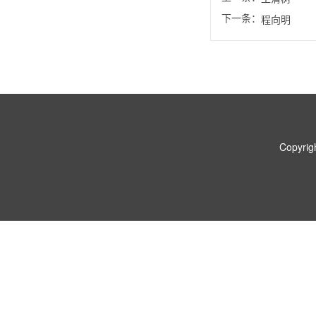
下一条：
程向明
Copyr