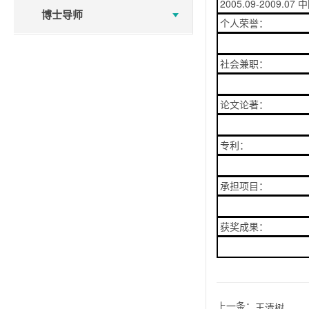
2005.09-200
博士导师
个人荣誉：
社会兼职：
论文论著：
专利：
承担项目：
获奖成果：
上一条：
王清树