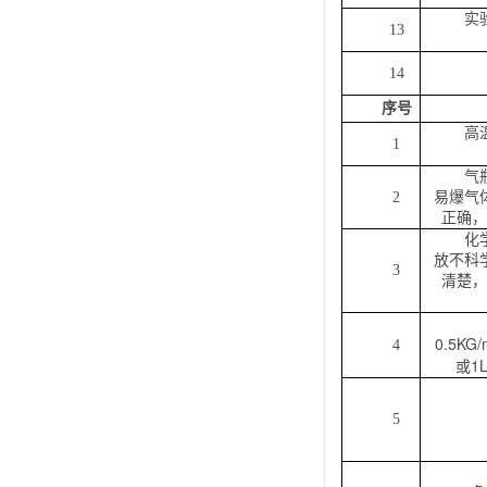
实
13
14
序号
高
1
气
2
易爆气
正确，
化
放不科
3
清楚，
0.5KG/
4
1
或
5