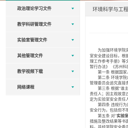
政治理论学习文件
环境科学与工
教学科研管理文件
实验室管理文件
为加强环境学院
其他管理文件
室安全建设目标，根
理工作参考手册》等
暂行办法》 《苏州
教学视频下载
第一条 根据国
第二条 环境学
管理委员会追究直接
网络课程
第三条 根据“
责任人；因主观故意
定为实验室安全责任
第四条 违规行
安全行为，包括但不
实验
第五条 对“
措施及整改结果等书
料，并经学院安全委