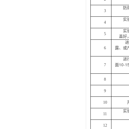
防
3
实
4
实
5
盖好
进
6
露、或
进
10-1
7
面
8
9
10
实
11
12