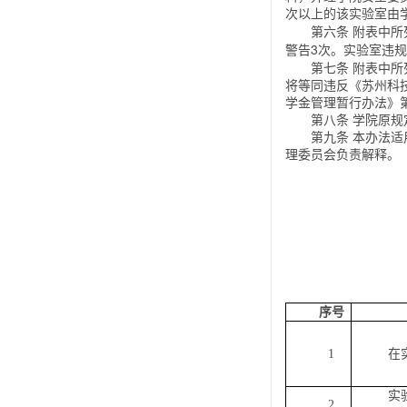
次以上的该实验室由
第六条 附表中所
3
实验室违规
警告
次。
第七条 附表中
将等同违反《苏州科
学金管理暂行办法》
第八条 学院原
第九条 本办法
理委员会负责解释。
序号
1
在
实
2