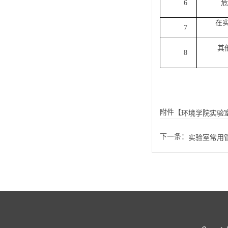
6
危
在
7
其
8
附件【
环境学院实验室
下一条：
实验室常用