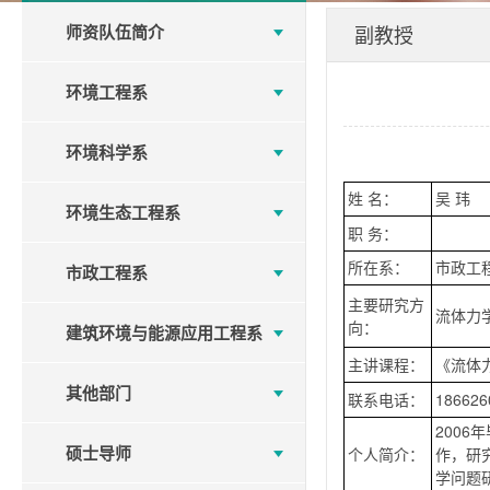
师资队伍简介
副教授
环境工程系
环境科学系
姓 名：
吴 玮
环境生态工程系
职 务：
所在系：
市政工
市政工程系
主要研究方
流体力
向：
建筑环境与能源应用工程系
主讲课程：
《流体
其他部门
联系电话：
186626
200
硕士导师
个人简介：
作，研
学问题