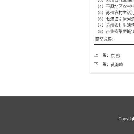
（4）平原地区农村
（5）苏州农村生活
（6）七浦塘引清河
（7）苏州农村生活
（8）产业密集型城
获奖成果：
上一条：
袁 煦
下一条：
黄海峰
Copyr