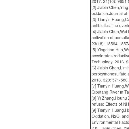
2017. 24(10): 9651-
[2] Jiabin Chen,Ying
oxidation.Journal o
[3] Tianyin Huang,C
antibiotics:The over
[4] Jiabin Chen,Wei
activation of persul
23(18): 18564-1857
[5] Yingchao Huo,W
accelerates reductiv
Technology, 2016. 9
[6] Jiabin Chen,Lim
peroxymonosulfate a
2016. 320: 571-580.
[7] Tianyin Huang,We
Qiputang River in T
[8] Yi Zhang,Houhu 
refuse: Effects of 
[9] Tianyin Huang,
Oxidation, N2O, and
Environmental Factor 
[10] Jiabin Chen.,Ya