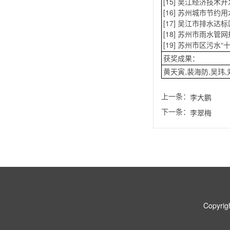
[15] 吴江经济技术
[16] 苏州城市节约用
[17] 吴江市排水达
[18] 苏州市雨水管
[19] 苏州市区污水“
获奖成果：
黄天寅,裴海防,吴玮
上一条：
李大鹏
下一条：
李翠梅
Copyr