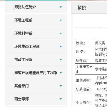
师资队伍简介
教授
环境工程系
环境科学系
姓 名：
黄天寅
环境生态工程系
环境科
职 务：
院副院
市政工程系
所在系：
市政工
主要研究方
水污染
向：
建筑环境与能源应用工程系
《排水管道工
主讲课程：
Applica
其他部门
联系电话：
（0512
教授，
硕士导师
科学基
个人简介：
管道工