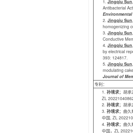
1.
Jingqiu Sun
Antibacterial A
Environmental
2.
Jingqiu Sun
homogenizing cur
3.
Jingqiu Sun
Conductive Memb
4.
Jingqiu Sun
by electrical re
393: 124817.
5.
Jingqiu Sun
modulating cake
Journal of Me
专利：
1.
孙境求
；胡承
ZL 2022104086
2.
孙境求
；胡承
3.
孙境求
；曲久
, ZL 20221
中国
4.
孙境求
；曲久
ZL 20221
中国，