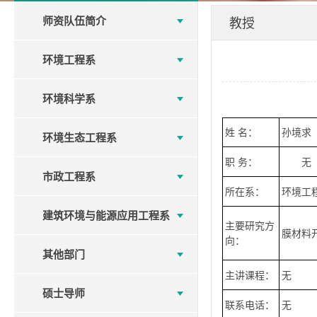
师资队伍简介
教授
环境工程系
环境科学系
姓 名：
孙境求
环境生态工程系
职 务：
无
市政工程系
所在系：
环境工
建筑环境与能源应用工程系
主要研究方
膜材料
向：
其他部门
主讲课程：
无
硕士导师
联系电话：
无