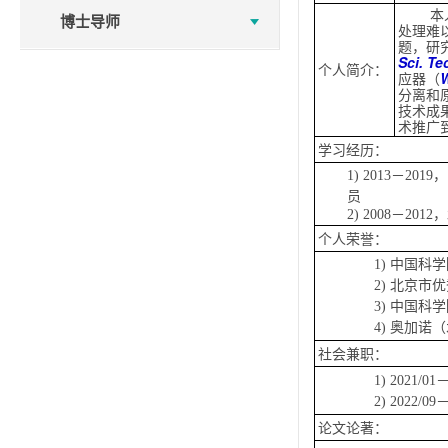
本
博士导师
处理难
题，研
Sci. Te
个人简介：
应器（
W
分离和
技术成
术推广
学习经历：
1) 2013－
员
2) 2008
－
2012
，
个人荣誉：
1)
中国科学
2)
北京市优
3)
中国科学
4)
奥加诺（
社会兼职：
1)
2021/01
2)
2022/09
论文论著：