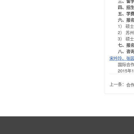
三、留
四、招
五、学
六、报
1） 硕
2） 苏
3） 硕
七、报
八、咨
宋吟玲、张园，电
国际合
2015年
上一条：
合