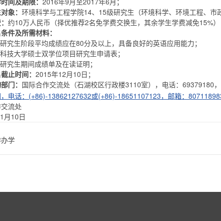
学时间及期限：
2016年9月至2017年6月；
生对象：
环境科学与工程学院14、15级研究生（环境科学、环境工程、
费：
约10万人民币（择优推荐2名免学费交换生，其余学生学费减免15%）
名条件及所需材料：
士研究生阶段平均成绩应在80分及以上，具备良好的英语应用能力；
州科技大学硕士双学位项目研究生申请表；
士研究生期间成绩单及在读证明；
名截止时间：
2015年12月10日；
询部门：
国际合作交流处（石湖校区行政楼3110室），电话：69379180
话：(+86)-13862127632或(+86)-18651107123，邮箱：
8071189
作交流处
11月10日
作办学