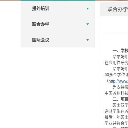
援外培训
联合办学
联合办学
国际会议
一、学
哈尔姆斯
在应用性研究
哈尔姆
50多个学
（
http://ww
为支持我
中国苏州科技
二、项
硕士双
选派学生在
最后一年硕
学业并符合