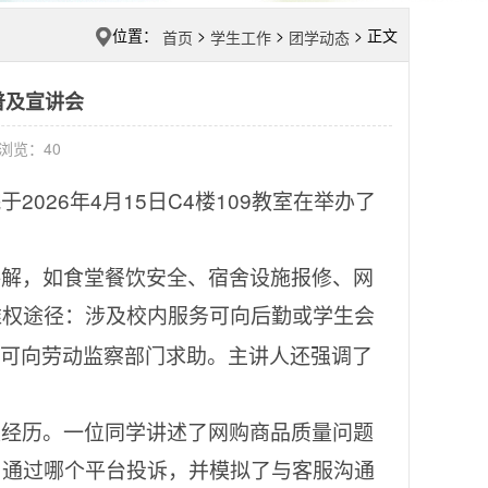
位置：
>
>
> 正文
首页
学生工作
团学动态
普及宣讲会
6 浏览：
40
2026
4
15
C4
109
院于
年
月
日
楼
教室在举办了
讲解，如食堂餐饮安全、宿舍设施报修、网
维权途径：涉及校内服务可向后勤或学生会
可向劳动监察部门求助。主讲人还强调了
。
损经历。一位同学讲述了网购商品质量问题
、通过哪个平台投诉，并模拟了与客服沟通