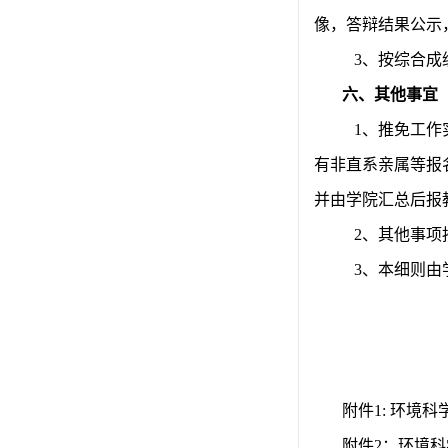
像，答辩结果公示
3
、按综合成
六、其他事宜
1
、推免工作
有非直系亲属等报
并由学院汇总后报
2
、其他事项
3
、本细则由
附件
1:
环境科
附件
2
：环境科