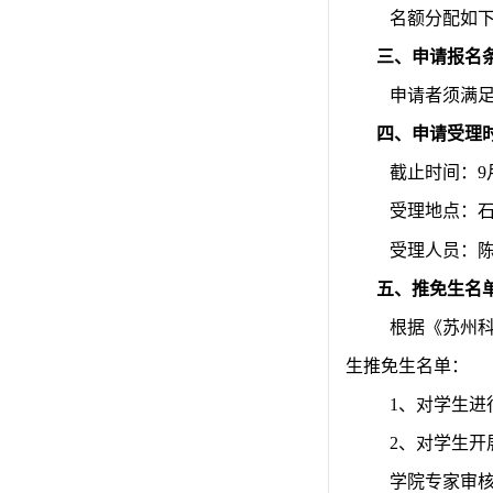
名额分配如
三、申请报名
申请者须满
四、申请受理
截止时间：
9
受理地点：
受理人员：
五、推免生名
根据《苏州
生推免生名单：
1
、对学生进
2
、对学生开
学院专家审