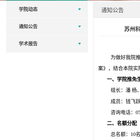
学院动态
通知公告
通知公告
苏州
学术报告
为做好我院
案》，结合本院实
一、学院推免
组长：潘 杨
成员：钱飞
咨询电话：
0
二、名额分配
总名额：
10