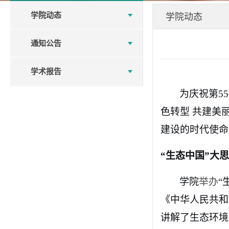
学院动态
学院动态
通知公告
学术报告
为
庆祝
第
5
5
色转型 共建美
建设的时代使命
“生态中国”大
学院
举办
“
《中华人民共和
讲解了生态环境