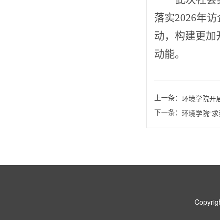
落实
2026
年访
动，构建更加
动能。
上一条：
环境学院开
下一条：
环境学院“求
Copyr