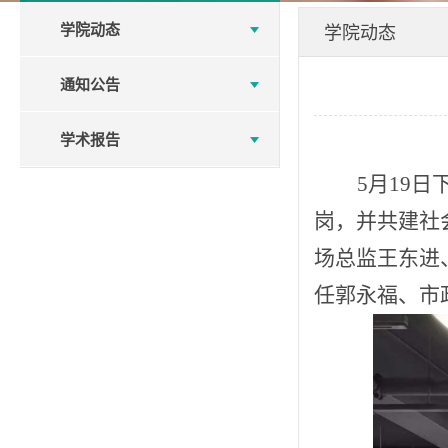
学院动态
学院动态
通知公告
学术报告
5
月
19
日
岗
，并
共建社
场总监王东进
任郭永福、
市