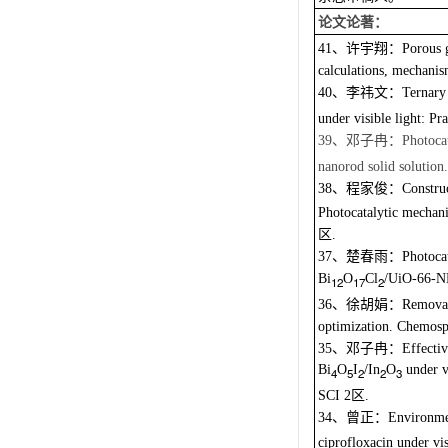
论文论著：
、许宇翔：
41
Porous 
calculations, mechanis
、李祎文：
40
Ternary
under visible light: P
、邓子冉：
39
Photoca
nanorod solid solution
、程家俊：
38
Construc
Photocatalytic mechan
区
.
、楚春雨：
37
Photoca
Bi
O
Cl
/UiO-66-
12
17
2
、徐胡娟：
36
Removal
optimization. Chemosp
、邓子冉：
35
Effecti
Bi
O
I
/In
O
under v
4
5
2
2
3
区
SCI 2
.
、曾正：
34
Environme
ciprofloxacin under vi