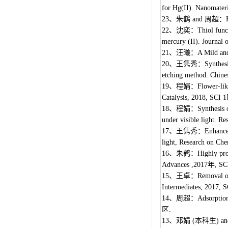
for Hg(II). Nanomateri
、朱鹤
周超：
23
and
、沈奕：
22
Thiol func
mercury (II). Journal
、汪曦：
21
A Mild an
、王隽秀：
20
Synthes
etching method. Chines
、程娟：
19
Flower‐lik
Catalysis, 2018, SCI 1
、程娟：
18
Synthesis 
under visible light. R
、王隽秀：
17
Enhance
light, Research on Che
、朱鹤：
16
Highly pr
年
Advances ,2017
, SC
、王卓：
15
Removal of
Intermediates, 2017, S
、周超：
14
Adsorptio
区
.
、邓娟
本科生
13
(
) a