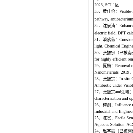
区
2023, SCI 1
.
、黄佳伦：
33
Visible-
pathway, antibacteriu
、沈景涛：
32
Enhance
electric field, DFT ca
、潘紫薇：
31
Constru
light. Chemical Engine
、张振宗（已被南
30
for highly efficient r
、夏楷：
29
Removal o
Nanomaterials, 2019
、张振宗：
28
In-situ
Antibiotic under Visib
、张振宗
汪曦
27
and
characterization and o
、梅剑：
26
Influence 
Industrial and Enginee
、陈宽：
25
Facile Syn
Aqueous Solution. AC
、赵宇豪（已被河
24