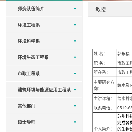
师资队伍简介
教授
环境工程系
环境科学系
姓 名：
郭永福
环境生态工程系
职 务：
市政工
所在系：
市政工
市政工程系
主要研究方
给水及
向：
建筑环境与能源应用工程系
主讲课程：
给水排
其他部门
联系电话：
0512-6
苏州科
硕士导师
完成各
个人简介：
的生物