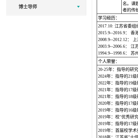
名。
课
博士导师
者的传
学习经历：
江苏省委组
2017.10:
：
香
2015.9--2016.9
：
上
2008.9--2012.12
：
江
2003.9--2006.6
：
苏
1994.9--1998.6
个人荣誉：
年：指导的研
20-25
年：指导的
级
2024
21
年：指导的
级
2022
19
年：指导的
级
2021
17
年：指导的
级
2021
18
年：指导的
级
2020
17
年：指导的
级
2019
16
年：校
优秀研
2019
“
年：指导的
级
2019
17
年：首届校学术
2019
年：江苏省
十
2018
”