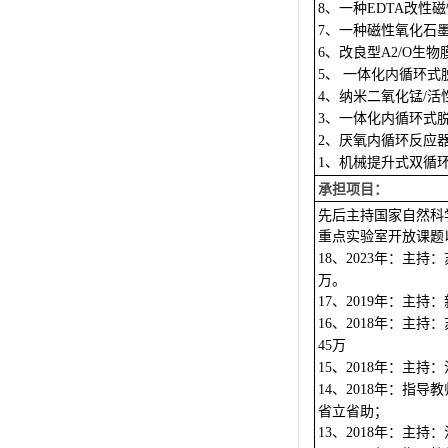
、一种
改性磁
8
EDTA
、一种磁性氧化石
7
、改良型
生物
6
A2/O
、
一体化内循环式
5
、纳米二氧化锰
活
4
/
、一体化内循环式
3
、厌氧内循环反应
2
、机械提升式双循
1
承担项目：
先后主持国家自然科
重点实验室开放课题
、
年：主持：
18
2023
万。
、
年：主持：
17
2019
、
年：主持：
16
2018
万
45
、
年：主持：
15
2018
、
年：指导教
14
2018
省立省助；
、
年：主持：
13
2018