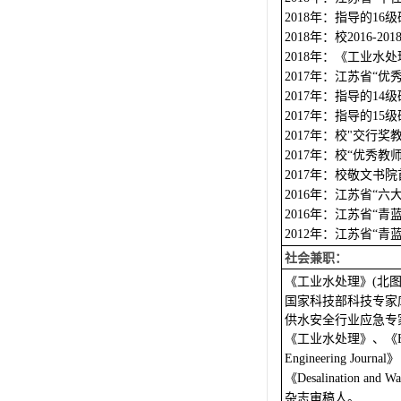
年：指导的
级
2018
16
年：校
2018
2016-201
年：《工业水处
2018
年：江苏省
优
2017
“
年：指导的
级
2017
14
年：指导的
级
2017
15
年：校
交行奖
2017
"
年：校
优秀教
2017
“
年：校敬文书院
2017
年：江苏省
六
2016
“
年：江苏省
青
2016
“
年：江苏省
青
2012
“
社会兼职：
《工业水处理》
北
(
国家科技部科技专家
供水安全行业应急专
《工业水处理》、《
》
Engineering Journal
《
Desalination and Wa
杂志审稿人。