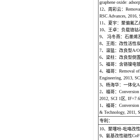
graphene oxide: adsor
、周彩云：
12
Removal
RSC Advances, 2016, 
、夏宇：聚偏氟乙
11
、王卓：负载铬钴
10
、
冯冬燕：石墨烯
9
、王雨：改性活性
8
、温猛：改良型
7
A/O
、梁柱：改良型倒
6
、福哥：含铬镍电
5
、福哥：
4
Removal of
Engineering, 2013, SC
、杨海华：一体化
3
A
、福哥：
2
Conversion 
区
2012, SCI 1
, IF=7.6
、福哥：
1
Conversion 
& Technology, 2011, 
专利：
、聚噻吩
吡咯改
10
-
、氨基改性磁性
9
CoF