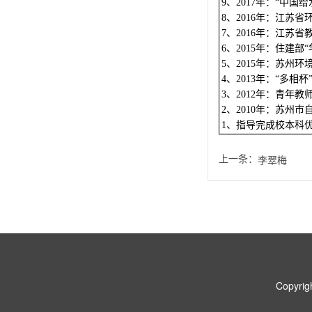
、
年：
中国给
9
2017
“
、
年：江苏省
8
2016
、
年：江苏省
7
2016
、
年：住建部
6
2015
“
、
年：苏州环
5
2015
、
年：
多相杯
4
2013
“
、
年：青年教
3
2012
、
年：苏州市
2
2010
、指导完成校本科
1
上一条：
李翠梅
Copyr